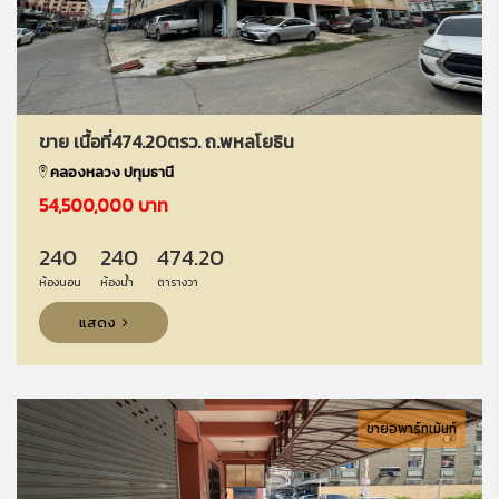
ขาย เนื้อที่474.20ตรว. ถ.พหลโยธิน
คลองหลวง ปทุมธานี
54,500,000 บาท
240
240
474.20
ห้องนอน
ห้องน้ำ
ตารางวา
แสดง
ขายอพาร์ทเม้นท์