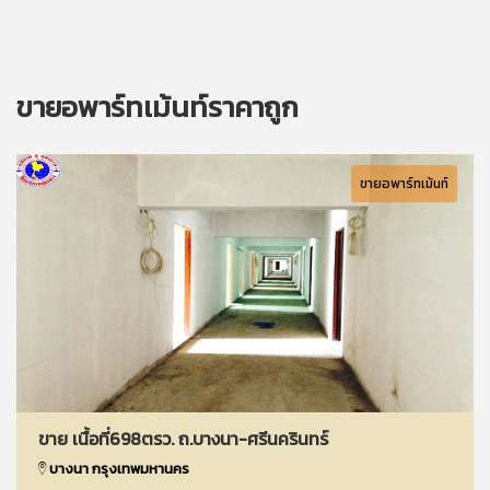
ขายอพาร์ทเม้นท์ราคาถูก
ขายอพาร์ทเม้นท์
ขาย เนื้อที่698ตรว. ถ.บางนา-ศรีนครินทร์
บางนา กรุงเทพมหานคร