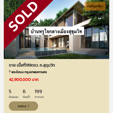
ขายบ้านเดี่ยว
ขาย เนื้อที่199ตรว. ถ.สุขุมวิท
พระโขนง กรุงเทพมหานคร
42,900,000 บาท
5
6
199
ห้องนอน
ห้องน้ำ
ตารางวา
แสดง