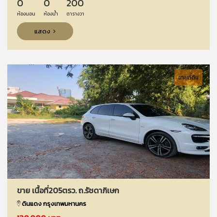
0
0
200
ห้องนอน
ห้องน้ำ
ตารางวา
แสดง
ขายที่ดิน
ขาย เนื้อที่205ตรว. ถ.รัชดาภิเษก
ดินแดง กรุงเทพมหานคร