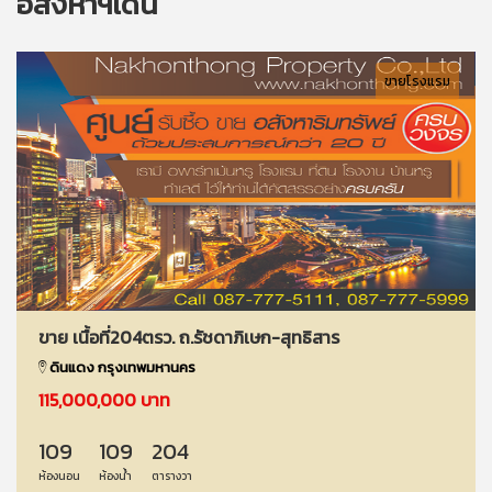
อสังหาฯเด่น
ขายโรงแรม
ขาย เนื้อที่204ตรว. ถ.รัชดาภิเษก-สุทธิสาร
ดินแดง กรุงเทพมหานคร
115,000,000 บาท
109
109
204
ห้องนอน
ห้องน้ำ
ตารางวา