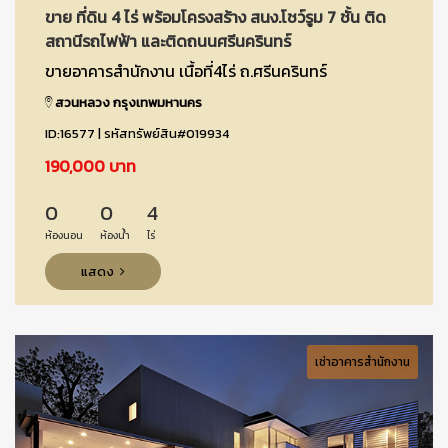
ขาย ที่ดิน 4 ไร่ พร้อมโครงสร้าง สนง.โชว์รูม 7 ชั้น ติด
สถานีรถไฟฟ้า และติดถนนศรีนครินทร์
ขายอาคารสำนักงาน เนื้อที่4ไร่ ถ.ศรีนครินทร์
สวนหลวง กรุงเทพมหานคร
ID:16577 | รหัสทรัพย์สิน#019934
190,000 บาท
0
0
4
ห้องนอน
ห้องน้ำ
ไร่
แสดง
เช่าอาคารสำนักงาน