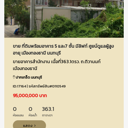
ขาย ที่ดินพร้อมอาคาร 5 และ7 ชั้น มีลิฟท์ ศูยน์ดูแลผู้สูง
อายุ เมืองทองธานี นนทบุรี
ขายอาคารสำนักงาน เนื้อที่363.1ตรว. ถ.ติวานนท์
เมืองทองธานี
ปากเกร็ด นนทบุรี
ID:17164 | รหัสทรัพย์สิน#0110549
95,000,000 บาท
0
0
363.1
ห้องนอน
ห้องน้ำ
ตารางวา
แสดง