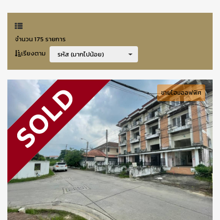
จำนวน 175 รายการ
เรียงตาม
รหัส (มากไปน้อย)
ขายโฮมออฟฟิศ