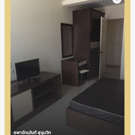
อพาร์ทเม้นท์ สุขุมวิท