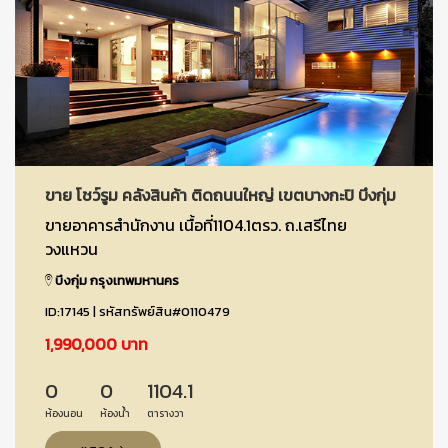
ขาย โชว์รูม คลังสินค้า ติดถนนใหญ่ เขตบางกะปิ บึงกุ่ม
ขายอาคารสำนักงาน เนื้อที่1104.1ตรว. ถ.เสรีไทย
วงแหวน
บึงกุ่ม กรุงเทพมหานคร
ID:17145 | รหัสทรัพย์สิน#0110479
1,990,000 บาท
0
0
1104.1
ห้องนอน
ห้องน้ำ
ตารางวา