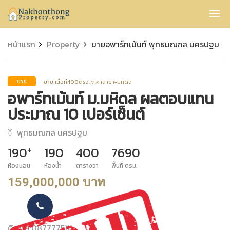
Nakhonthong
หน้าแรก
Property
ขายอพาร์ทเม้นท์ พุทธมณฑล นครปฐม
ขาย เนื้อที่400ตรว. ถ.ศาลายา-มหิดล
ขาย
อพาร์ทเม้นท์ ม.มหิดล ผลตอบแทน
ประมาณ 10 เปอร์เซ็นต์
พุทธมณฑล นครปฐม
+
190
190
400
7690
ห้องนอน
ห้องน้ำ
ตารางวา
พื้นที่ ตรม.
159,000,000 บาท
ติดต่อ 0877775111