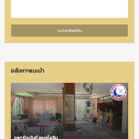
อสังหาฯแนะนำ
อพาร์ทเม้นท์ พหลโยธิน