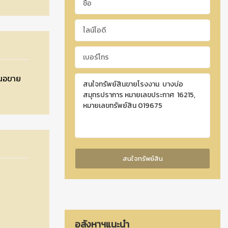
สนอขาย
อสังหาฯแนะนำ