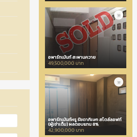
อพาร์ทเม้นท์ สะพานควาย
49,500,000 บาท
อพาร์ทเม้นท์หรู รัชดาภิเษก สไตล์ลอฟท์
(ผู้เช่าเต็ม) ผลตอบแทน 8%
42,900,000 บาท