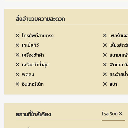
สิ่งอำนวยความสะดวก
โทรศัพท์สายตรง
เฟอร์นิเจอ
เคเบิ้ลทีวี
เลี้ยงสัตว์
เครื่องซักผ้า
สนามหญ้า
เครื่องทำน้ำอุ่น
ฟิต
พัดลม
สระว่ายน้ำ
อินเทอร์เน็ท
สปา
สถานที่ใกล้เคียง
โรงเรียน