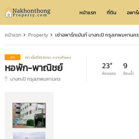
Nakhonthong
หน้าแรก
ที่ดิน
อพาร์
หน้าแรก
Property
เช่าอพาร์ทเม้นท์ บางกะปิ กรุงเทพมหานคร
เช่า เนื้อที่39.8ตรว. ถ.รามคำแหง
เช่า
+
23
9
หอพัก-พาณิชย์
ห้องนอน
ห้องน้ำ
บางกะปิ กรุงเทพมหานคร