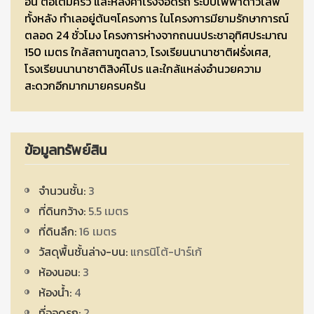
อิน ต่อเติมครัว และหลังคาโรงจอดรถ ระบบไฟฟ้าดาว์ไลฟ์
ทั้งหลัง ทำเลอยู่ต้นๆโครงการ ในโครงการมียามรักษาการณ์
ตลอด 24 ชั่วโมง โครงการห่างจากถนนประชาอุทิศประมาณ
150 เมตร ใกล้สถานฑูตลาว, โรงเรียนนานาชาติฝรั่งเศส,
โรงเรียนนานาชาติสิงค์โปร และใกล้แหล่งอำนวยความ
สะดวกอีกมากมายครบครัน
ข้อมูลทรัพย์สิน
จำนวนชั้น:
3
ที่ดินกว้าง:
5.5 เมตร
ที่ดินลึก:
16 เมตร
วัสดุพื้นชั้นล่าง-บน:
แกรนิโต้-ปาร์เก้
ห้องนอน:
3
ห้องน้ำ:
4
ที่จอดรถ:
2