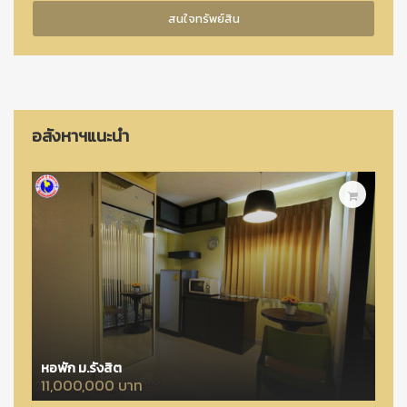
อสังหาฯแนะนำ
หอพัก ม.รังสิต
11,000,000 บาท