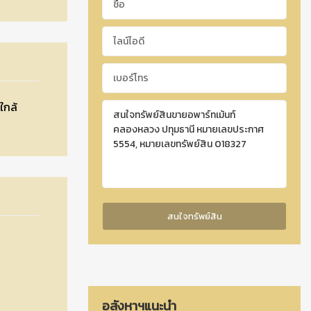
ใกล้
อสังหาฯแนะนำ