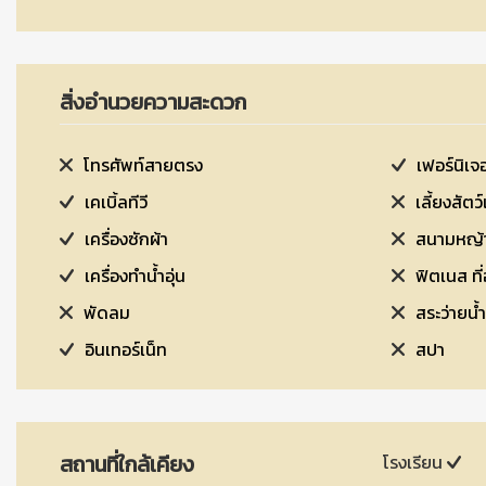
สิ่งอำนวยความสะดวก
โทรศัพท์สายตรง
เฟอร์นิเจอ
เคเบิ้ลทีวี
เลี้ยงสัตว์
เครื่องซักผ้า
สนามหญ้า
เครื่องทำน้ำอุ่น
ฟิต
พัดลม
สระว่ายน้ำ
อินเทอร์เน็ท
สปา
สถานที่ใกล้เคียง
โรงเรียน