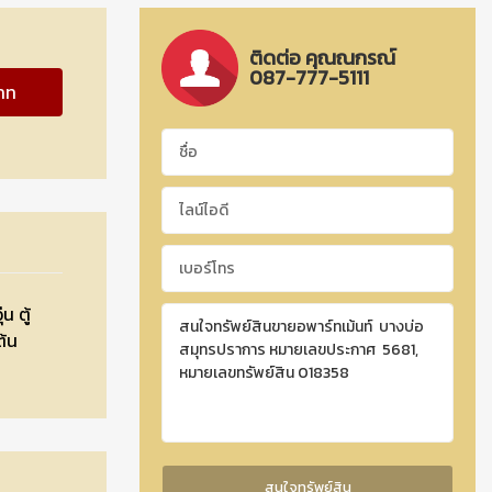
ติดต่อ คุณณกรณ์
087-777-5111
าท
น ตู้
ต้น