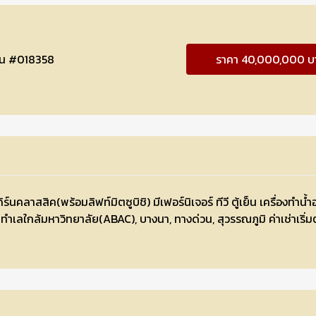
สิน #018358
ราคา 40,000,000 บ
คลาสสิค(พร้อมลิฟท์มิตซูบิชิ) มีเฟอร์นิเจอร์ ทีวี ตู้เย็น เครื่องทำน้ำอุ่
ทำเลใกล้มหาวิทยาลัย(ABAC), บางนา, ทางด่วน, สุวรรณภูมิ ค่าเช่าเริ่ม