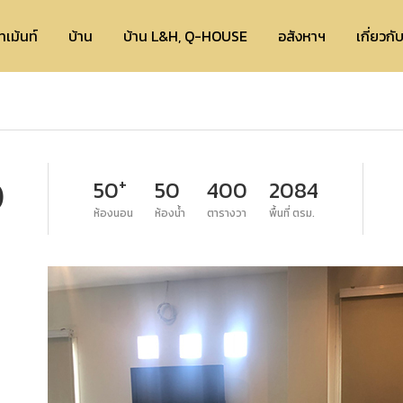
ทเม้นท์
บ้าน
บ้าน L&H, Q-HOUSE
อสังหาฯ
เกี่ยวกั
+
50
50
400
2084
)
ห้องนอน
ห้องน้ำ
ตารางวา
พื้นที่ ตรม.