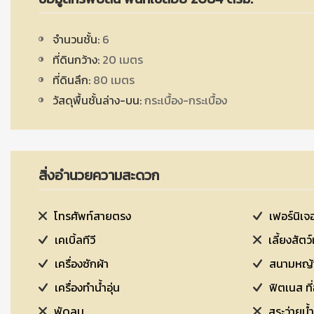
จำนวนชั้น:
6
ที่ดินกว้าง:
20 เมตร
ที่ดินลึก:
80 เมตร
วัสดุพื้นชั้นล่าง-บน:
กระเบื้อง-กระเบื้อง
สิ่งอำนวยความสะดวก
โทรศัพท์สายตรง
เฟอร์นิเจอ
เคเบิ้ลทีวี
เลี้ยงสัตว์
เครื่องซักผ้า
สนามหญ้า
เครื่องทำน้ำอุ่น
ฟิ
พัดลม
สระว่ายน้ำ