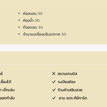
ห้องนอน:
50
ห้องน้ำ:
50
ที่จอดรถ:
30
จำนวนเครื่องปรับอากาศ:
50
ร์
สนามเทนนิส
เลี้ยงได้
ระเบียงห้อง
 เด็กเล่น
ร้านค้าเสริมสวย
ตเนส ที่ออกกำลัง
ยาม รปภ คีย์การ์ด