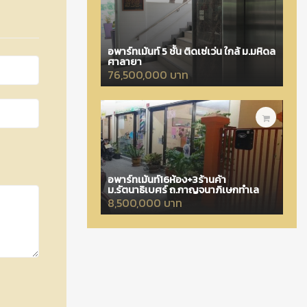
อพาร์ทเม้นท์ 5 ชั้น ติดเซ่เว่น ใกล้ ม.มหิดล
ศาลายา
76,500,000 บาท
อพาร์ทเม้นท์16ห้อง+3ร้านค้า
ม.รัตนาธิเบศร์ ถ.กาญจนาภิเษกทำเล
8,500,000 บาท